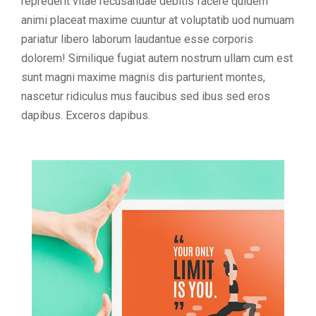
reprederit vitae recusandae debitis facere quidem
animi placeat maxime cuuntur at voluptatib uod numuam
pariatur libero laborum laudantue esse corporis
dolorem! Similique fugiat autem nostrum ullam cum est
sunt magni maxime magnis dis parturient montes,
nascetur ridiculus mus faucibus sed ibus sed eros
dapibus. Exceros dapibus.