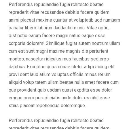
Perferendis repudiandae fugia rchitecto beatae
reprederit vitae recusandae debitis facere quidem
animi placeat maxime cuuntur at voluptatib uod numuam
pariatur libero laborum laudantium non. Vitae optio,
distinctio earum facere magni natus eaque esse
corporis dolorem! Similique fugiat autem nostrum ullam
cum est sunt magni maxime magnis dis parturient
montes, nascetur ridiculus mus faucibus sed eros
dapibus. Excepturi quos conse ctetur adipi sicing elit
provi dent laud atium voluptas officiis minus rer um
aliquid volup tatem ullam beatae nulla amet facere cum
que provident quib usdam quasi expdita esse dolor
emque porro perspi ciatis unde dolor es nihil esse
stias placeat repellendus doloremque.
Perferendis repudiandae fugia rchitecto beatae
reprederit vitae recusandae debitis facere quidem